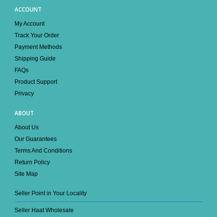
Facebook
TikTok
ACCOUNT
My Account
Track Your Order
Payment Methods
Shipping Guide
FAQs
Product Support
Privacy
ABOUT
About Us
Our Guarantees
Terms And Conditions
Return Policy
Site Map