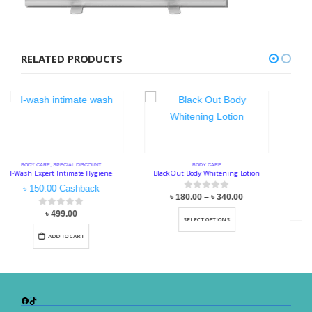
RELATED PRODUCTS
BODY CARE
Black Out Body Whitening Lotion
Price
৳
180.00
0
out of 5
–
৳
340.00
range:
৳ 180.00
through
SELECT OPTIONS
৳ 340.00
BODY CARE
,
SPECIAL DISCOUNT
Body Lotion with Shea Butter
0
out of 5
৳
150.00
ADD TO CART