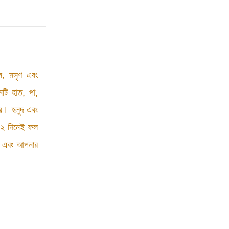
ল, মসৃণ এবং
টি হাত, পা,
রে। হলুদ এবং
র ১২ দিনেই ফল
ন এবং আপনার