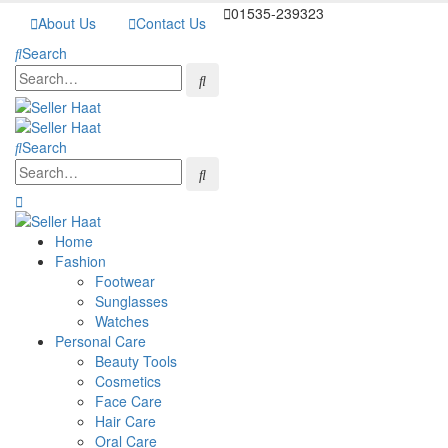
01535-239323
About Us
Contact Us
Search
Search
Home
Fashion
Footwear
Sunglasses
Watches
Personal Care
Beauty Tools
Cosmetics
Face Care
Hair Care
Oral Care