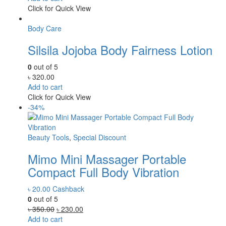
Click for Quick View
Body Care
Silsila Jojoba Body Fairness Lotion
0
out of 5
৳
320.00
Add to cart
Click for Quick View
-34%
Beauty Tools
,
Special Discount
Mimo Mini Massager Portable
Compact Full Body Vibration
৳
20.00
Cashback
0
out of 5
Original
Current
৳
350.00
৳
230.00
price
price
Add to cart