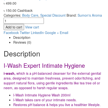
৳
499.00
৳
150.00
Cashback
Categories:
Body Care
,
Special Discount
Brand:
Sumon's Aroma
Add to cart
View cart
Facebook
Twitter
LinkedIn
Google +
Email
Description
Reviews (0)
Description
I-Wash Expert Intimate Hygiene
i-wash,
which is a pH-balanced cleanser for the external genital
area, designed to maintain freshness, prevent odor/itching, and
support natural flora, using gentle ingredients like tea tree oil or
neem, as opposed to harsh regular soaps.
I-Wash Intimate Hygiene Wash 200ml
I-Wash takes care of your intimate needs.
Restores pH balance & helps you live a healthier lifestyle.