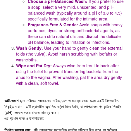
Choose a pH-Balanced Wash:
If you prefer to use
a soap, select a very mild, unscented, and pH-
balanced wash (typically around a pH of 3.8 to 4.5)
specifically formulated for the intimate area.
Fragrance-Free & Gentle:
Avoid soaps with heavy
perfumes, dyes, or strong antibacterial agents, as
these can strip natural oils and disrupt the delicate
pH balance, leading to irritation or infections.
Wash Gently:
Use your hand to gently clean the external
folds (the vulva). Avoid harsh scrubbing with loofahs or
washcloths.
Wipe and Pat Dry:
Always wipe from front to back after
using the toilet to prevent transferring bacteria from the
anus to the vagina. After washing, pat the area dry gently
with a clean, soft towel.
আই-ওয়াশ
হলো নারীদের গোপনাঙ্গের পরিচ্ছন্নতা ও স্বাস্থ্য রক্ষার জন্য একটি বিশেষায়িত
লিকুইড ওয়াশ। এটি ল্যাকটিক অ্যাসিড ফর্মুলা দিয়ে তৈরি, যা গোপনাঙ্গের প্রাকৃতিক পিএইচ
(pH) লেভেল বজায় রাখতে সাহায্য করে।
এর প্রধান কাজ ও উপকারিতা:
পিএইচ ব্যালান্স রক্ষা:
এটি গোপনাঙ্গের স্বাভাবিক অম্লীয় পরিবেশ ঠিক রাখে, যা ক্ষতিকর