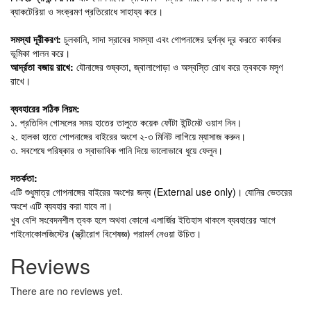
ব্যাকটেরিয়া ও সংক্রমণ প্রতিরোধে সাহায্য করে।
সমস্যা দূরীকরণ:
চুলকানি, সাদা স্রাবের সমস্যা এবং গোপনাঙ্গের দুর্গন্ধ দূর করতে কার্যকর
ভূমিকা পালন করে।
আর্দ্রতা বজায় রাখে:
যৌনাঙ্গের শুষ্কতা, জ্বালাপোড়া ও অস্বস্তি রোধ করে ত্বককে মসৃণ
রাখে।
ব্যবহারের সঠিক নিয়ম:
১. প্রতিদিন গোসলের সময় হাতের তালুতে কয়েক ফোঁটা ইন্টিমেট ওয়াশ নিন।
২. হালকা হাতে গোপনাঙ্গের বাইরের অংশে ২-৩ মিনিট লাগিয়ে ম্যাসাজ করুন।
৩. সবশেষে পরিষ্কার ও স্বাভাবিক পানি দিয়ে ভালোভাবে ধুয়ে ফেলুন।
সতর্কতা:
এটি শুধুমাত্র গোপনাঙ্গের বাইরের অংশের জন্য (External use only)। যোনির ভেতরের
অংশে এটি ব্যবহার করা যাবে না।
খুব বেশি সংবেদনশীল ত্বক হলে অথবা কোনো এলার্জির ইতিহাস থাকলে ব্যবহারের আগে
গাইনোকোলজিস্টের (স্ত্রীরোগ বিশেষজ্ঞ) পরামর্শ নেওয়া উচিত।
Reviews
There are no reviews yet.