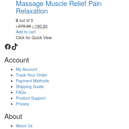
Massage Muscle Relief Pain
Relaxation
0
out of 5
Original
Current
৳
270.00
৳
190.00
price
price
Add to cart
was:
is:
Click for Quick View
৳ 270.00.
৳ 190.00.
Facebook
TikTok
Account
My Account
Track Your Order
Payment Methods
Shipping Guide
FAQs
Product Support
Privacy
About
About Us