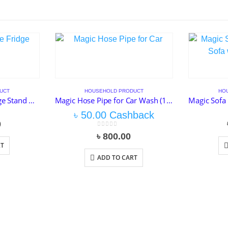
UCT
HOUSEHOLD PRODUCT
HO
Washing Machine Fridge Stand Multifunctional Movable
Magic Hose Pipe for Car Wash (100 Feet)
৳
50.00
Cashback
0
0
out of 5
৳
800.00
RT
ADD TO CART