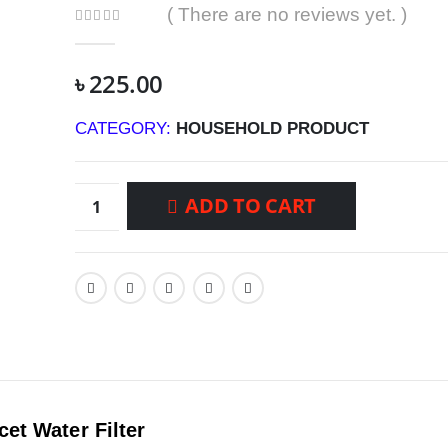
( There are no reviews yet. )
0
out of 5
৳
225.00
CATEGORY:
HOUSEHOLD PRODUCT
ADD TO CART
et Water Filter