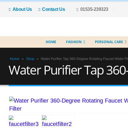
About Us
Contact Us
01535-239323
HOME
FASHION
PERSONAL CARE
Home
»
Shop
»
Water Purifier Tap 360-Degree Rotating Faucet Water Fil
Water Purifier Tap 360