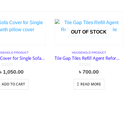
OUT OF STOCK
USEHOLD PRODUCT
HOUSEHOLD PRODUCT
Magic Sofa Cover for Single Sofa with pillow cover
Tile Gap Tiles Refill Agent Reform Cladding Mold Tile Cement Glue Repair
0
out of 5
0
out of 5
৳
1,050.00
৳
700.00
ADD TO CART
READ MORE