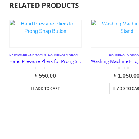
RELATED PRODUCTS
HARDWARE AND TOOLS
,
HOUSEHOLD PRODUCT
HOUSEHOLD PROD
Hand Pressure Pliers for Prong Snap Button
0
out of 5
0
out of 5
৳
550.00
৳
1,050.0
ADD TO CART
ADD TO CA