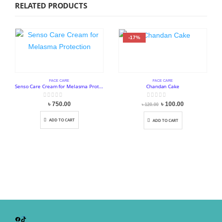
RELATED PRODUCTS
-17%
FACE CARE
FACE CARE
Senso Care Cream for Melasma Protection
Chandan Cake
0
out of 5
0
out of 5
Original
Current
৳
750.00
৳
100.00
৳
120.00
price
price
was:
is:
৳ 120.00.
৳ 100.00.
ADD TO CART
ADD TO CART
Facebook
TikTok