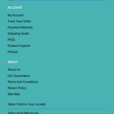
ACCOUNT
My Account
Track Your Order
Payment Methods
Shipping Guide
FAQs
Product Support
Privacy
ABOUT
About Us
Our Guarantees
Terms And Conditions
Return Policy
Site Map
Seller Point in Your Locality
Seller Haat Wholesale