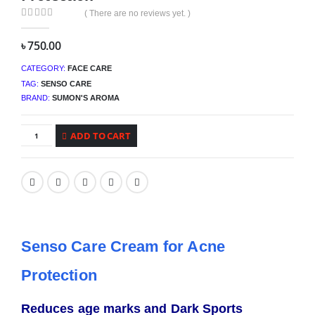
( There are no reviews yet. )
0
out of 5
৳
750.00
CATEGORY:
FACE CARE
TAG:
SENSO CARE
BRAND:
SUMON'S AROMA
ADD TO CART
Senso Care Cream for Acne
Protection
Reduces age marks and Dark Sports