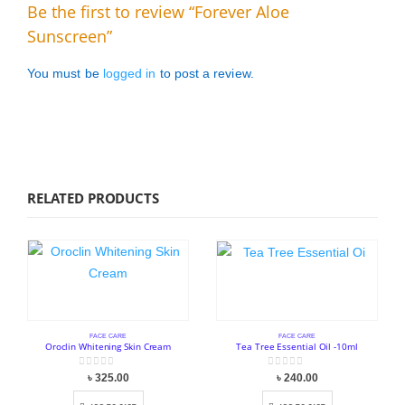
Be the first to review “Forever Aloe
Sunscreen”
You must be
logged in
to post a review.
RELATED PRODUCTS
FACE CARE
FACE CARE
Oroclin Whitening Skin Cream
Tea Tree Essential Oil -10ml
0
out of 5
0
out of 5
৳
325.00
৳
240.00