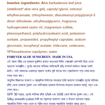
Inactive ingredients: A
loe barbadensis leaf juice
(stabilized* aloe vera gel), caprylyl glycol, cetearyl
ethylhexanoate, chlorphenesin, diisostearoyl polyglyceryl-3
dimer dilinoleate, ethylhexylglycerin, fragrance,
hydrogenated castor oil, magnesium sulfate,
phenoxyethanol, polyhydroxystearic acid, potassium
sorbate, propanediol, propylheptyl caprylate, sodium
gluconate, tocopheryl acetate, tridecane, undecane,
VP/hexadecene copolymer, water
𝐅𝐎𝐑𝐄𝐕𝐄𝐑 𝐀𝐋𝐎𝐄 𝐒𝐔𝐍𝐒𝐂𝐑𝐄𝐄𝐍. 𝐌𝐀𝐃𝐄 𝐈𝐍 𝐔𝐒𝐀.
এই গরমে শরীর এর ত্বককে সুরক্ষিত রাখতে ফরএভার লিভিং প্রোডাক্ট কোম্পানি নিয়ে এলো
অ্যালো সানস্ক্রীন। সূর্যের আলোয় ক্ষতিকর অতিবেগুনী রশ্মি সম্পর্কে বর্তমানে আমরা সবাই
জানি। তাই আমাদের একমাত্র প্রয়াস সর্বোত কৃষ্ট মানের সান প্রোটেকশন পণ্য সবার জন্য
সহজ লভ্য করা।
আধুনিক বিজ্ঞানের গবেষণা ও প্রাকৃতিক নির্যাসের সমন্বয়ে তৈরি অ্যালো সানস্ক্রীন সূর্যের ক্ষতিকর
রশ্নি থেকে ত্বককে সুরক্ষা এবং ক্ষতিগ্রস্থ ত্বককে উপশমের মাধ্যমে ত্বককে আর্দ্র, মসৃণ এবং
পেলব করে।
SPF 30 সমৃদ্ধ, সূর্যের ক্ষতিকর রশ্নি UVA এবং UVB থেকে বিশেষ সুরক্ষা দেয়। এই
Silky smooth Lotion তৈরী হয় শুধুমাত্র অ্যালো ভেরা ও উন্নত ময়েশ্চার সমৃদ্ধ
প্রাকৃতিক নির্যাস সমূহ থেকে যা সঠিক ভাবে ত্বকের প্রাকৃতিক আর্দ্রতা বজায় রাখে।