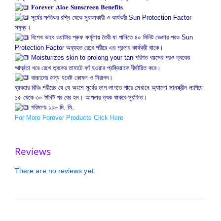
𝐅𝐨𝐫𝐞𝐯𝐞𝐫 𝐀𝐥𝐨𝐞 𝐒𝐮𝐧𝐬𝐜𝐫𝐞𝐞𝐧 𝐁𝐞𝐧𝐞𝐟𝐢𝐭𝐬.
সূর্যের ক্ষতিকর রশ্নি থেকে সুরক্ষাকারী ও কার্যকরী Sun Protection Factor
সমৃদ্ধ।
বিশেষ ভাবে ওয়াটার প্রুফ ফর্মূলায় তৈরী যা পানিতে ৪০ মিনিট ভেজার পরও Sun
Protection Factor অব্যহত রেখে শরীরে এর প্রভাব কার্যকরী থাকে।
Moisturizes skin to prolong your tan পরিণত বয়সের পরও ত্বকের
আর্দ্রতা ধরে রেখে ত্বকের তামাটে বর্ণ হওয়ার প্রক্রিয়াকে দীর্ঘায়িত করে।
বাচ্চাদের জন্য যথেষ্ট কোমল ও নিরাপদ।
ব্যবহার বিধিঃ শরীরের যে যে অংশে সূর্যের তাপ লাগতে পারে সেখানে অ্যালো সানস্ক্রীন লাগিয়ে
১৫ থেকে ৩০ মিনিট পর বের হন। আপনার ত্বক থাকবে সুরক্ষিত।
পরিমাণঃ ১১৮ মি. লি.
For More Forever Products Click Here
Reviews
There are no reviews yet.