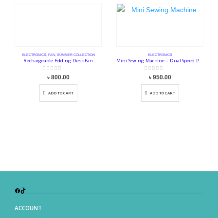
ELECTRONICS
,
FAN
,
SUMMER COLLECTION
ELECTRONICS
Rechargeable Folding Desk Fan
Mini Sewing Machine – Dual Speed Portable Mini Electric Pedal Double Threads
0
out of 5
0
out of 5
৳
800.00
৳
950.00
ADD TO CART
ADD TO CART
Facebook
TikTok
ACCOUNT