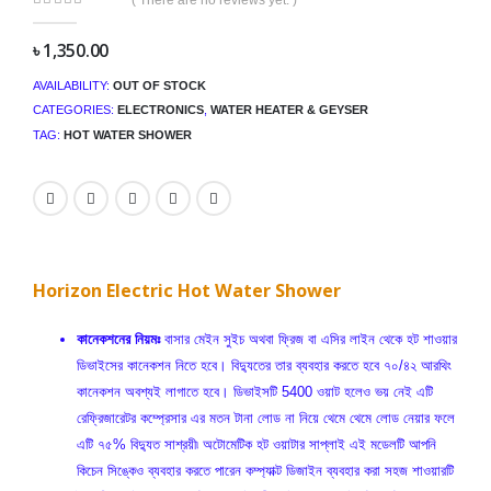
0
out of 5
৳
1,350.00
AVAILABILITY:
OUT OF STOCK
CATEGORIES:
ELECTRONICS
,
WATER HEATER & GEYSER
TAG:
HOT WATER SHOWER
Horizon Electric Hot Water Shower
কানেকশনের নিয়মঃ
বাসার মেইন সুইচ অথবা ফ্রিজ বা এসির লাইন থেকে হট শাওয়ার
ডিভাইসের কানেকশন নিতে হবে। বিদ্যুতের তার ব্যবহার করতে হবে ৭০/৪২ আরথিং
কানেকশন অবশ্যই লাগাতে হবে। ডিভাইসটি 5400 ওয়াট হলেও ভয় নেই এটি
রেফ্রিজারেটর কম্প্রেসার এর মতন টানা লোড না নিয়ে থেমে থেমে লোড নেয়ার ফলে
এটি ৭৫% বিদ্যুত সাশ্রয়ী৷ অটোমেটিক হট ওয়াটার সাপ্লাই এই মডেলটি আপনি
কিচেন সিঙ্কেও ব্যবহার করতে পারেন কম্প্যাক্ট ডিজাইন ব্যবহার করা সহজ শাওয়ারটি