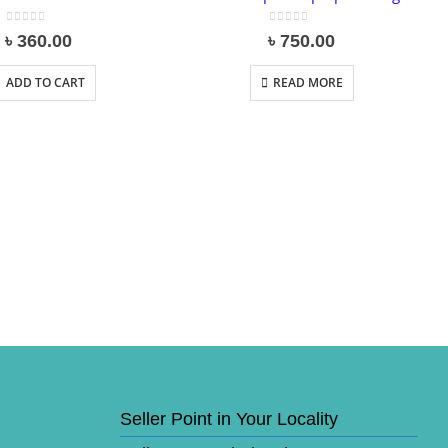
0
out of 5
0
out of 5
৳
360.00
৳
750.00
ADD TO CART
READ MORE
Seller Point in Your Locality