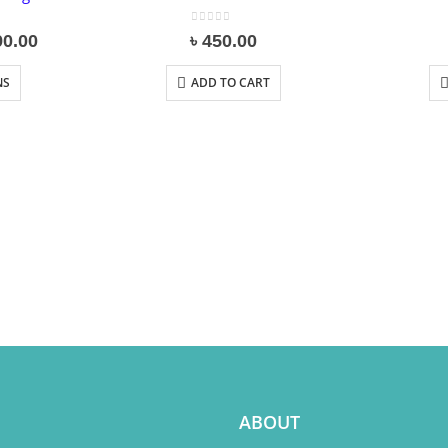
0
out of 5
Price
90.00
৳
450.00
range:
৳ 370.00
NS
ADD TO CART
through
৳ 390.00
ABOUT