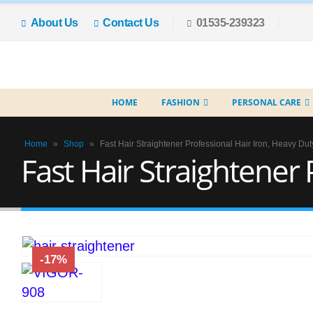
About Us
Contact Us
01535-239323
HOME
FASHION
PERSONAL CARE
Home
»
Shop
»
Fast Hair Straightener Professional Hair Iron, Heavy Dut
Fast Hair Straightener 
-17%