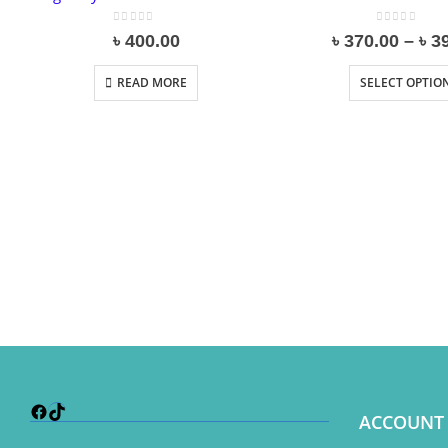
0
out of 5
0
out of 5
৳
400.00
৳
370.00
–
৳
3
READ MORE
SELECT OPTIO
Facebook
TikTok
ACCOUNT