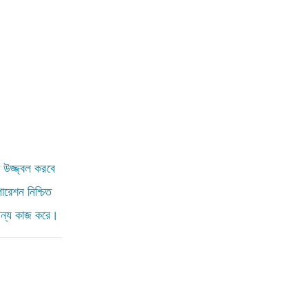
উজ্জ্বল করবে
ারেশন নিশ্চিত
র জন্য কাজ করে।