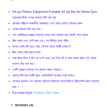
Sit-up Fitness Equipment Portable Sit Up Bar for Home Gym
অ্যাডজাস্টেবল সেল্ফ-সাকশন সিট আপ বার
আপনার শরীরকে আকর্ষণীয় নজরকাড়া শেপে গড়তে চাইলে ব্যবহার করুন
সেল্ফ-সাকশন সিট আপ বার।
এই একটিমাত্র যন্ত্রের সাহায্যে বাসায় বসে ব্যায়াম করে আপনি পেতে পারেন
সিক্স প্যাক এবং পেশী বহুল দেহ। সব মিলিয়ে সুস্থ শরীর।
যাদের পেটের চর্বি বেড়ে গেছে পোশাক পড়লে বিশ্রী দেখায় !!
সিক্স প্যাক তৈরি করতে চান!!
তারা জিমে গিয়ে ঘণ্টার পর ঘণ্টা সময় এবং টাকা নষ্ট না করে অর্ডার করুন এই সেল্ফ-
সাকশন সিট আপ বার।
একটি যন্ত্রের সাহায্যে সব ব্যায়াম করতে পারবেন।
ট্রেনার সিট-আপ বারটি দ্রুত ওয়ার্কআউটে যাওয়ার সহজ উপায়।
আপনার অ্যাবস এবং আপনার বাইসেপ ট্রাইসেপ মাংসপেশিকে শক্তিশালী করতে সহায়তা
করে ।
For more Gym
Product click here
REVIEWS (0)