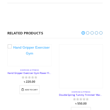
RELATED PRODUCTS
EXERCISE & FITNESS
EXERCISE & FITNESS
Hand Gripper Exerciser Gym Power Fitness
Double Spring Tummy Trimmer/ Waist Trimmer
0
out of 5
৳
220.00
0
out of 5
৳
550.00
.
ADD TO CART
ADD TO CART