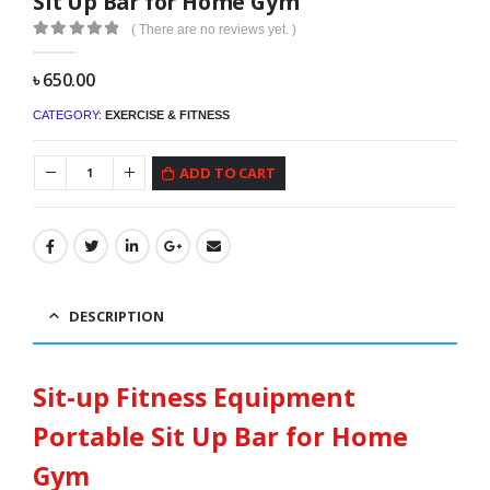
Sit Up Bar for Home Gym
( There are no reviews yet. )
0
out of 5
৳
650.00
CATEGORY:
EXERCISE & FITNESS
ADD TO CART
DESCRIPTION
Sit-up Fitness Equipment
Portable Sit Up Bar for Home
Gym