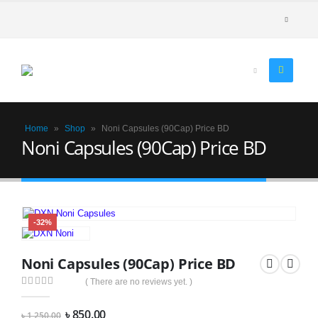
Home
»
Shop
»
Noni Capsules (90Cap) Price BD
Noni Capsules (90Cap) Price BD
-32%
Noni Capsules (90Cap) Price BD
( There are no reviews yet. )
0
out of 5
Original
Current
৳
850.00
৳
1,250.00