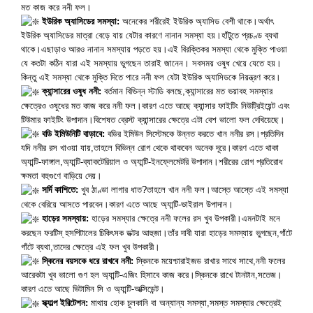
মত কাজ করে ননী ফল।
ইউরিক অ্যাসিডের সমস্যা:
অনেকের শরীরেই ইউরিক অ্যাসিড বেশী থাকে।অর্থাৎ
ইউরিক অ্যাসিডের মাত্রা বেড়ে যায় যেটার কারণে নানান সমস্যা হয়।হাঁটুতে প্রচণ্ড ব্যথা
থাকে।এছাড়াও আরও নানান সমস্যায় পড়তে হয়।এই বিরক্তিকর সমস্যা থেকে মুক্তি পাওয়া
যে কতটা কঠিন যারা এই সমস্যায় ভুগছেন তারাই জানেন। সবসময় ওষুধ খেয়ে যেতে হয়।
কিন্তু এই সমস্যা থেকে মুক্তি দিতে পারে ননী ফল যেটা ইউরিক অ্যাসিডকে নিয়ন্ত্রণ করে।
ক্যান্সারের ওষুধ ননী:
বর্তমান বিভিন্ন স্টাডি বলছে,ক্যান্সারের মত ভয়াবহ সমস্যার
ক্ষেত্রেও ওষুধের মত কাজ করে ননী ফল।কারণ এতে আছে ক্যান্সার ফাইটিং নিউট্রিইয়েন্ট এবং
টিউমার ফাইটিং উপাদান।বিশেষত ব্রেস্ট ক্যান্সারের ক্ষেত্রে এটা বেশ ভালো ফল দেখিয়েছে।
বডি ইমিউনিটি বাড়াবে:
বডির ইমিউন সিস্টেমকে উন্নত করতে খান ননীর রস।প্রতিদিন
যদি ননীর রস খাওয়া যায়,তাহলে বিভিন্ন রোগ থেকে থাকবেন অনেক দূরে।কারণ এতে থাকা
অ্যান্টি-ফাঙ্গাল,অ্যান্টি-ব্যাকটেরিয়াল ও অ্যান্টি-ইনফ্লেমেটরি উপাদান।শরীরের রোগ প্রতিরোধ
ক্ষমতা বহুগুণে বাড়িয়ে দেয়।
সর্দি কাশিতে:
খুব ঠাণ্ডা লাগার ধাত?তাহলে খান ননী ফল।আস্তে আস্তে এই সমস্যা
থেকে বেরিয়ে আসতে পারবেন।কারণ এতে আছে অ্যান্টি-ভাইরাল উপাদান।
হাড়ের সমস্যায়:
হাড়ের সমস্যার ক্ষেত্রে ননী ফলের রস খুব উপকারী।এমনটাই মনে
করছেন ফরটিস্ হসপিটালের চিকিৎসক ডক্টর আহুজা।তাঁর দাবী যারা হাড়ের সমস্যায় ভুগছেন,গাঁটে
গাঁটে ব্যথা,তাদের ক্ষেত্রে এই ফল খুব উপকারী।
স্কিনের বয়সকে ধরে রাখবে ননী:
স্কিনকে ময়েশ্চারাইজড রাখার সাথে সাথে,ননী ফলের
আরেকটা খুব ভালো গুণ হল অ্যান্টি-এজিং হিসাবে কাজ করে।স্কিনকে রাখে টানটান,সতেজ।
কারণ এতে আছে ভিটামিন সি ও অ্যান্টি-অক্সিডেন্ট।
স্ক্যাল্প ইরিটেশন:
মাথায় হোক চুলকানি বা অন্যান্য সমস্যা,সমস্ত সমস্যার ক্ষেত্রেই