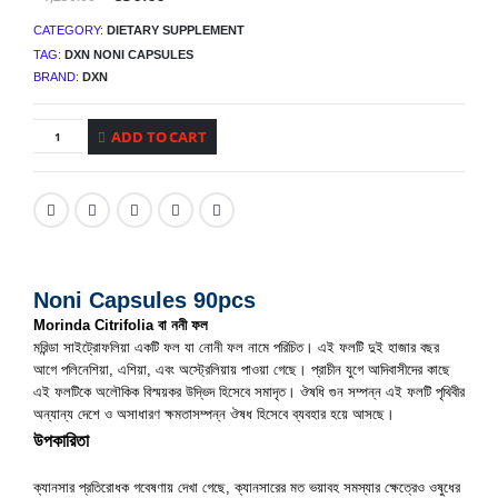
price
price
was:
is:
CATEGORY:
DIETARY SUPPLEMENT
৳ 1,250.00.
৳ 850.00.
TAG:
DXN NONI CAPSULES
BRAND:
DXN
ADD TO CART
Noni Capsules 90pcs
Morinda Citrifolia বা ননী ফল
মরিন্ডা সাইট্রোফলিয়া একটি ফল যা নোনী ফল নামে পরিচিত। এই ফলটি দুই হাজার বছর
আগে পলিনেশিয়া, এশিয়া, এবং অস্ট্রেলিয়ায় পাওয়া গেছে। প্রাচীন যুগে আদিবাসীদের কাছে
এই ফলটিকে অলৌকিক বিস্ময়কর উদ্ভিদ হিসেবে সমাদৃত। ঔষধি গুন সম্পন্ন এই ফলটি পৃথিবীর
অন্যান্য দেশে ও অসাধারণ ক্ষমতাসম্পন্ন ঔষধ হিসেবে ব্যবহার হয়ে আসছে।
উপকারিতা
ক্যানসার প্রতিরোধক গবেষণায় দেখা গেছে, ক্যানসারের মত ভয়াবহ সমস্যার ক্ষেত্রেও ওষুধের