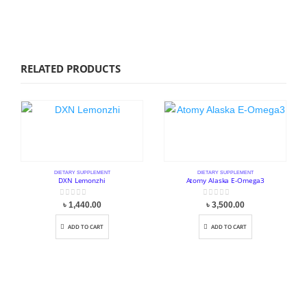
RELATED PRODUCTS
DIETARY SUPPLEMENT
DIETARY SUPPLEMENT
DXN Lemonzhi
Atomy Alaska E-Omega3
0
out of 5
0
out of 5
৳
1,440.00
৳
3,500.00
ADD TO CART
ADD TO CART