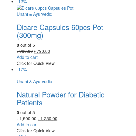
৳ 450.00.
৳ 390.00.
-12%
Unani & Ayurvedic
Dicare Capsules 60pcs Pot
(300mg)
0
out of 5
Original
Current
৳
900.00
৳
790.00
price
price
Add to cart
was:
is:
Click for Quick View
৳ 900.00.
৳ 790.00.
-17%
Unani & Ayurvedic
Natural Powder for Diabetic
Patients
0
out of 5
Original
Current
৳
1,500.00
৳
1,250.00
price
price
Add to cart
was:
is:
Click for Quick View