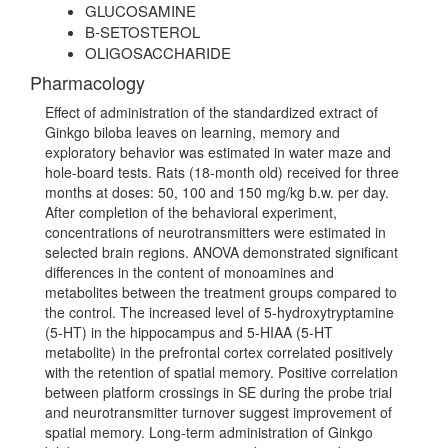
GLUCOSAMINE
B-SETOSTEROL
OLIGOSACCHARIDE
Pharmacology
Effect of administration of the standardized extract of
Ginkgo biloba leaves on learning, memory and
exploratory behavior was estimated in water maze and
hole-board tests. Rats (18-month old) received for three
months at doses: 50, 100 and 150 mg/kg b.w. per day.
After completion of the behavioral experiment,
concentrations of neurotransmitters were estimated in
selected brain regions. ANOVA demonstrated significant
differences in the content of monoamines and
metabolites between the treatment groups compared to
the control. The increased level of 5-hydroxytryptamine
(5-HT) in the hippocampus and 5-HIAA (5-HT
metabolite) in the prefrontal cortex correlated positively
with the retention of spatial memory. Positive correlation
between platform crossings in SE during the probe trial
and neurotransmitter turnover suggest improvement of
spatial memory. Long-term administration of Ginkgo