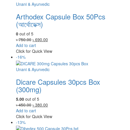
Unani & Ayurvedic
Arthodex Capsule Box 50Pcs
(আর্থোডেক্স)
0
out of 5
Original
Current
৳
750.00
৳
690.00
price
price
Add to cart
was:
is:
Click for Quick View
৳ 750.00.
৳ 690.00.
-16%
Unani & Ayurvedic
Dicare Capsules 30pcs Box
(300mg)
5.00
out of 5
Original
Current
৳
450.00
৳
380.00
price
price
Add to cart
was:
is:
Click for Quick View
৳ 450.00.
৳ 380.00.
-13%