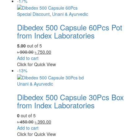
-17%
Special Discount
,
Unani & Ayurvedic
Dibedex 500 Capsule 60Pcs Pot
from Index Laboratories
5.00
out of 5
Original
Current
৳
900.00
৳
750.00
price
price
Add to cart
was:
is:
Click for Quick View
৳ 900.00.
৳ 750.00.
-13%
Unani & Ayurvedic
Dibedex 500 Capsule 30Pcs Box
from Index Laboratories
0
out of 5
Original
Current
৳
450.00
৳
390.00
price
price
Add to cart
was:
is:
Click for Quick View