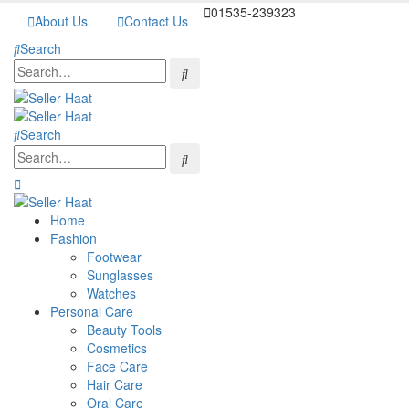
01535-239323
About Us
Contact Us
Search
Search
Home
Fashion
Footwear
Sunglasses
Watches
Personal Care
Beauty Tools
Cosmetics
Face Care
Hair Care
Oral Care