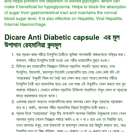
and helps prevent the depletion of stored glycogen, which can
make it beneficial for hypoglycemia. Helps to block the absorption
of sugar from gastrointestinal tract and maintains the normal
blood sugar level. It is also effective on Hepatitis, Viral Hepatitis,
Internal Haemorrhage.
Dicare Anti Diabetic capsule এর মূল
উপাদান রেহমানিয়া কন্দমূল
যার প্রধান কাজ শরীরে ইনসুলিন তৈরীতে ভূমিকা পালনকারী অঙ্গগুলোকে সক্রিয় করা।
ফলাফল, শরীরে ইনসুলিন তৈরী হওয়া এবং শরীর ডায়াবেটিস্ মুক্ত হওয়া।
বিভিন্ন জন ডায়াবেটিস নিয়ন্ত্রনে বিভিন্ন প্রচলিত পদ্ধতি গ্রহন করেন, তথা
ইনসুলিন, ট্যাবলেট, ক্যাপসুল ইত্যাদি।ডায়াবেটিস হয়ে গেছে এমন কেউ যদি এই
‘ডায়কেয়ার’ ঔষুধটি নিয়ম মত ধৈর্য্য্ ধরে সেবন করে যেতে পারেন,আপনার শরীরে
ইনসুলিন তৈরী হবে স্বাভাবিক হারে এবং এক সময় এই ঔষুধটিও সেবন করতে হবে খুব
সামান্য পরিমানে। যেখানে বর্তমান প্রচলিত চিকিৎসা পদ্ধতিতে ঔষুধ সেবন বা গ্রহনের
মাত্র ক্রমাম্বয়ে বাড়তে থাকে।
একসময় হয়তো অন্ততঃ ডায়াবেটিসের জন্য আপনার কোন ঔষুধ গ্রহনের প্রয়োজন
হবে না। অর্থাৎ, আপনার শরীর স্বাভাবিক নিয়মে ইনসুলিন তৈরী করবে।
প্রথম দিকে “ডায়কেয়ার” ঔষুধ টির পাশাপাশি আপনার নিয়মিত ঔষুধগুলো চলবে।যখন
আপনার সুগার লেবেল নিয়ন্ত্রন পর্যায়ে অর্থাৎ ৬ বা ৭ বা ৮ হবে এবং তা নিয়মিত হবে,
তখন আপনার ঔষুধ, তথা ট্যাবলেট বা ক্যাপসুল সেবনের হার কিছুটা কমাতে হবে, আর
ইনসুলিন হলে তা কিছু পরিমান, যেমন ২০ থাকলে ১৭ বা ১৮ করতে হবে।৭ থেকে ১০