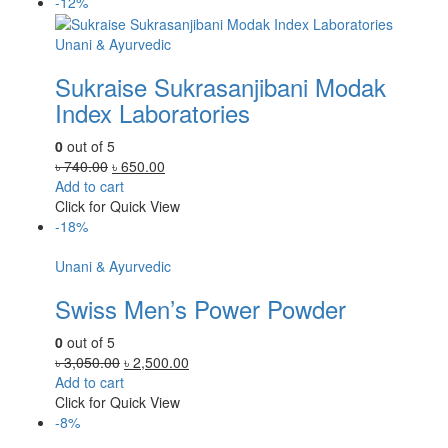
৳ 1,500.00.
৳ 1,250.00.
-12%
Unani & Ayurvedic
Sukraise Sukrasanjibani Modak
Index Laboratories
0
out of 5
Original
Current
৳
740.00
৳
650.00
price
price
Add to cart
was:
is:
Click for Quick View
৳ 740.00.
৳ 650.00.
-18%
Unani & Ayurvedic
Swiss Men’s Power Powder
0
out of 5
Original
Current
৳
3,050.00
৳
2,500.00
price
price
Add to cart
was:
is:
Click for Quick View
৳ 3,050.00.
৳ 2,500.00.
-8%