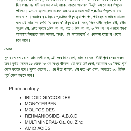
দিন যাবার পর যদি ফলাফল একই থাকে, তাহলে আবারও কিছুটা কমাতে হবে ঔষুধের
পরিমান। এভাবে ক্রমাম্বয়ে কমাতে কমাতে এক সময় সেই প্রচলিত ঔষুধগুলো বাদ
হয়ে যাবে । এভাবে ক্রমাম্বয়ে প্রচলিত ঔষুধ ত্যাগের পর, পর্যায়ক্রমে কমিয়ে আনতে
হবে এই আমাদের চলতি “ডায়কেয়ার” ঔষুধ টিও। যেমন, দিনে ৩টার স্থলে ২টা, ২টার
স্থলে ১টা, ১টার স্থলে ১দিন পর পর, পরে ২ দিন পর পর, ৩ দিন পর পর এভাবে ইনশা
আল্লাহ্ নিয়ন্ত্রনে চলে আসবে, অর্থাৎ, এই ‘ডায়কেয়ার’ ও একসময় ত্যাগের খাতায়
চলে যাবে।
ডোজঃ
সুগার লেবেল ২০ বা তার বেশী হলে, ১টা করে তিন বেলা, আহারের ৩০ মিনিট পূর্বে সেবন করতে
হবে।সুগার লেবেল ১০ থেকে ২০ এর মধ্যে থাকলে, ১টা করে দুই বেলা, আহারের ৩০ মিনিট পূর্বে
সেবন করতে হবে। সুগার লেবেল ১০ এর নীচে থাকলে, ১টা করে এক বেলা, আহারের ৩০ মিনিট
পূর্বে সেবন করতে হবে।
Pharmacology
IRIDOID GLYCOSIDES
MONOTERPEN
MOLITOSIDES
REHMANIOSIDE- A,B,C,D
MULTIMINERAL- Ca, Cu, Zinc
AMIO ACIDS