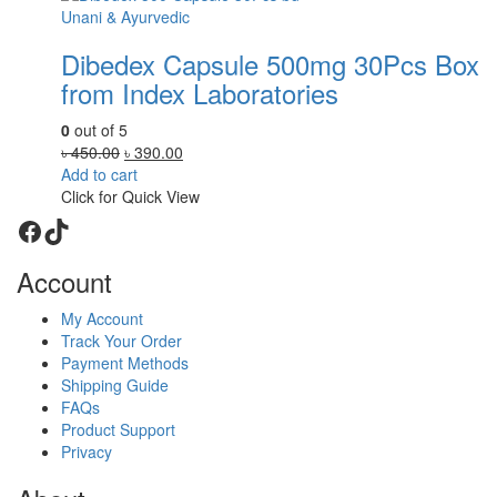
Unani & Ayurvedic
Dibedex Capsule 500mg 30Pcs Box
from Index Laboratories
0
out of 5
Original
Current
৳
450.00
৳
390.00
price
price
Add to cart
was:
is:
Click for Quick View
৳ 450.00.
৳ 390.00.
Facebook
TikTok
Account
My Account
Track Your Order
Payment Methods
Shipping Guide
FAQs
Product Support
Privacy