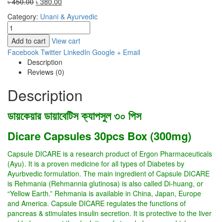
Original
Current
৳
450.00
৳
380.00
price
price
Category:
Unani & Ayurvedic
was:
is:
৳ 450.00.
৳ 380.00.
Add to cart
View cart
Facebook
Twitter
LinkedIn
Google +
Email
Description
Reviews (0)
Description
ডায়কেয়ার ডায়াবেটিস ক্যাপসুল ৩০ পিস
Dicare Capsules 30pcs Box (300mg)
Capsule DICARE is a research product of Ergon Pharmaceuticals
(Ayu). It is a proven medicine for all types of Diabetes by
Ayurbvedic formulation. The main ingredient of Capsule DICARE
is Rehmania (Rehmannia glutinosa) is also called Di-huang, or
“Yellow Earth.” Rehmania is available in China, Japan, Europe
and America. Capsule DICARE regulates the functions of
pancreas & stimulates insulin secretion. It is protective to the liver