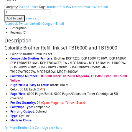
Category:
Ink and Toner
Tags:
brother t300 ink
,
brother t800 ink
,
tbt5000
Add to cart
View cart
Facebook
Twitter
LinkedIn
Google +
Email
Description
Reviews (0)
Description
Colorlife Brother Refill Ink set TBT6000 and TBT5000
Colorlife Brother Refill Ink set
Compatible Brother Printers:
Brother DCP-T220, DCP T300/ T310W , DCP-T420W,
DCP T500W/T510W , DCP T700W/T710W , MFC T800W , MFC T810W, HL-T4000DW,
DCP-520W/T700W, DCP-T710W/T720DW, DCP-T820DW/T825DW, MFC-
T910DW/T920DW, MFC-T925DW, MFC-T4500DW
Cartridge Number:
TBT6000 Black, TBT5000 Magenta, TBT5000 Cyan, TBT 5000
Yellow
High Yield & Easy to refill:
Black:
100 ML,
Color:
50 ML Each (
C
M
Y
)
Page Yield:
6000 Pages/Black, 5000 Pages/Colors per Toner Cartridge at 5%
coverage.
Per Set Quantity:
04
(Cyan, Magenta, Yellow, Black)
Cartridge Type:
Compatible
Printing Output:
Colored
Type:
Dye Ink
Made in China
For More Brother Ink Cartridge click here