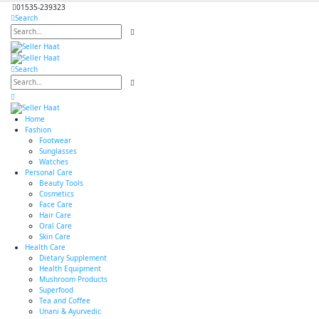
01535-239323
Search
Search
Home
Fashion
Footwear
Sunglasses
Watches
Personal Care
Beauty Tools
Cosmetics
Face Care
Hair Care
Oral Care
Skin Care
Health Care
Dietary Supplement
Health Equipment
Mushroom Products
Superfood
Tea and Coffee
Unani & Ayurvedic