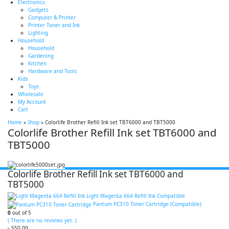
Electronics
Gadgets
Computer & Printer
Printer Toner and Ink
Lighting
Household
Household
Gardening
Kitchen
Hardware and Tools
Kids
Toys
Wholesale
My Account
Cart
Home
»
Shop
»
Colorlife Brother Refill Ink set TBT6000 and TBT5000
Colorlife Brother Refill Ink set TBT6000 and
TBT5000
Colorlife Brother Refill Ink set TBT6000 and
TBT5000
Light Magenta 664 Refill Ink Compatible
Pantum PC310 Toner Cartridge (Compatible)
0
out of 5
( There are no reviews yet. )
৳
550.00