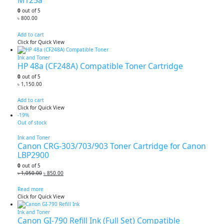
M125a
0
out of 5
৳
800.00
Add to cart
Click for Quick View
Ink and Toner
HP 48a (CF248A) Compatible Toner Cartridge
0
out of 5
৳
1,150.00
Add to cart
Click for Quick View
-19%
Out of stock
Ink and Toner
Canon CRG-303/703/903 Toner Cartridge for Canon
LBP2900
0
out of 5
Original
Current
৳
1,050.00
৳
850.00
price
price
was:
is:
Read more
৳ 1,050.00.
৳ 850.00.
Click for Quick View
Ink and Toner
Canon GI-790 Refill Ink (Full Set) Compatible