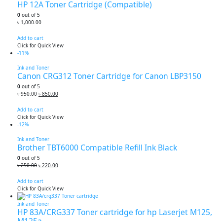
HP 12A Toner Cartridge (Compatible)
0
out of 5
৳
1,000.00
Add to cart
Click for Quick View
-11%
Ink and Toner
Canon CRG312 Toner Cartridge for Canon LBP3150
0
out of 5
Original
Current
৳
950.00
৳
850.00
price
price
was:
is:
Add to cart
৳ 950.00.
৳ 850.00.
Click for Quick View
-12%
Ink and Toner
Brother TBT6000 Compatible Refill Ink Black
0
out of 5
Original
Current
৳
250.00
৳
220.00
price
price
was:
is:
Add to cart
৳ 250.00.
৳ 220.00.
Click for Quick View
Ink and Toner
HP 83A/CRG337 Toner cartridge for hp Laserjet M125,