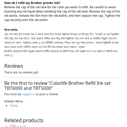
How do I refill my Brother printer ink?
Remove the cap of the ink tank for the color you want to refill. Be careful to avoid
touching any ink liquid when handling the cap of the ink tank. Remove the cap of the
ink bottle, remove the film from the ink bottle, and then replace the cap. Tighten the
cap securely onto the ink bottle.
বিশেষ সতর্কতাঃ
নতুন সেট করার পূর্বে অবশ্যই নরম ও শুকনো কাপড় দিয়ে আপনার প্রিন্টারের ভিতরের অংশটি মুছে নিন। অবশ্যই এর পুর্বে বৈদ্যুতিক
লাইন সুইচ অফ করে নিবেন। কারন পুরোনো কার্টিজ থেকে কিছু কালি প্রিন্টারের গায়ে লেগে থাকে যা পরবর্তীতে প্রিন্টের সময় দাগ
আকারে চলে আসে। প্রিন্টারের রোলার ও হেড ইউনিটটি তেলাপোকা, পিঁপড়া থেকে দূরে সরিয়ে রাখবেন। আপনার প্রিন্টারটি অবশ্যই
বছরে একবার অন্তত সার্ভিসিং করবেন এতে করে দীর্ঘ সময় ব্যবহার করতে পারবেন। ধন্যবাদ
[সম্মানিত ক্রেতাদের নিকট অনুরোধ আমাদের কার্টিজ ব্যবহারের পর রিভিউ দিবেন, যদি প্রডাক্ট ভাল না হয় আমরা তা পরিবর্তন করে
ফেলব।]
Reviews
There are no reviews yet.
Be the first to review “Colorlife Brother Refill Ink set
TBT6000 and TBT5000”
You must be
logged in
to post a review.
Sidebar Menu
Home
Related products