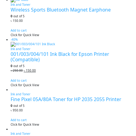
Ink and Toner
Wireless Sports Bluetooth Magnet Earphone
0
out of 5
৳
150.00
Add to cart
Click for Quick View
-40%
Ink and Toner
001/003/004/101 Ink Black for Epson Printer
(Compatible)
0
out of 5
Original
Current
৳
250.00
৳
150.00
price
price
was:
is:
Add to cart
৳ 250.00.
৳ 150.00.
Click for Quick View
Ink and Toner
Fine Pixel 05A/80A Toner for HP 2035 2055 Printer
0
out of 5
৳
950.00
Add to cart
Click for Quick View
Ink and Toner