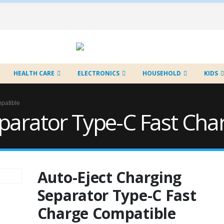
HEALTH CARE
ELECTRONICS
HOUSEHOLD
KIDS
patible
eparator Type-C Fast Ch
Auto-Eject Charging
Separator Type-C Fast
Charge Compatible