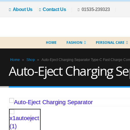
About Us
Contact Us
01535-239323
HOME
FASHION
PERSONAL CARE
Home
»
Shop
»
Auto-Eject Charging Separator Type-C Fast Charge Com
Auto-Eject Charging S