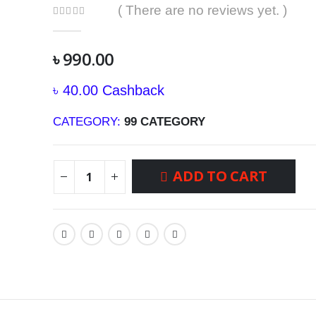
( There are no reviews yet. )
0
out of 5
৳
990.00
৳
40.00
Cashback
CATEGORY:
99 CATEGORY
ADD TO CART