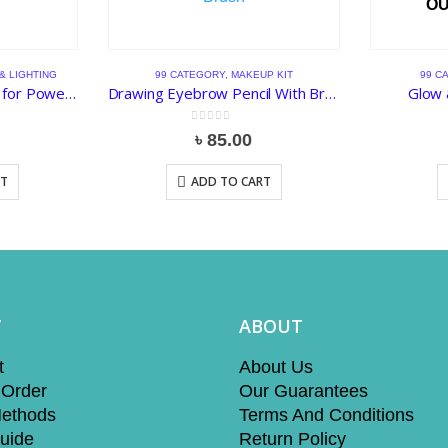
OU
& LIGHTING
99 CATEGORY
,
MAKEUP KIT
99 C
Portable Mini USB bulb for Power bank and Laptop
Drawing Eyebrow Pencil With Brush
Glow 
0
out of 5
৳
85.00
RT
ADD TO CART
T
ABOUT
t
About Us
 Order
Our Guarantees
ethods
Terms And Conditions
uide
Return Policy