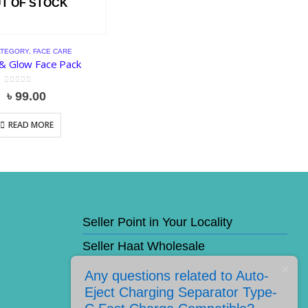
T OF STOCK
ATEGORY
,
FACE CARE
& Glow Face Pack
0
out of 5
৳
99.00
READ MORE
Seller Point in Your Locality
Seller Haat Wholesale
Cashback Offer
Any questions related to Auto-
Eject Charging Separator Type-